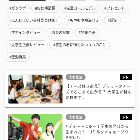
#ガクラボ
#お仕事図鑑
#先輩ロールモデル
#プレゼント
#ほんとにいい会社見つけ隊！
#もやもや解決ゼミ
#診断
#学生インタビュー
#お金の授業
#特集企画
#大学生正直レビュー
#学生の君に伝えたい３つのこと
#恋愛特集
PR
大学生活
【チーズ好き必見】ブッラータチー
ズでどこまで広がる？ 大学生が挑ん
だ自由す...
PR
大学生活
#ぎゅ〜〜にゅー！学生の発想から
生まれた！ Jミルク×キョーソウ
PROJE...