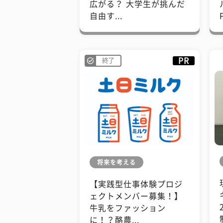
広がる？ 大学生が挑んだ
自由す...
PR
終了
将来を考える
【実践型仕事体験プロジ
ェクトメンバー募集！】
牛乳をファッション
に！？酪農...