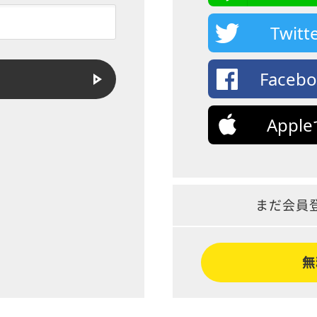
Twi
Face
App
まだ会員
無