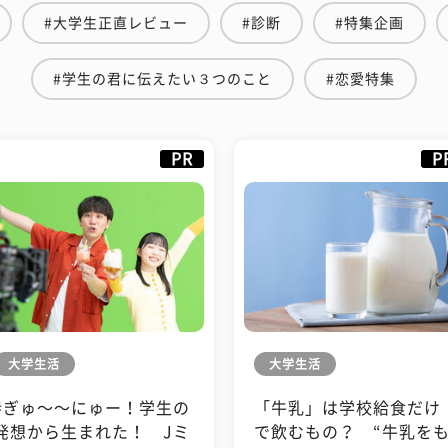
#大学生正直レビュー
#診断
#特集企画
#学生の君に伝えたい３つのこと
#恋愛特集
PR
P
大学生活
大学生活
#ぎゅ〜〜にゅー！学生の
「牛乳」は学校給食だけ
発想から生まれた！ Jミ
で飲むもの？ “牛乳を