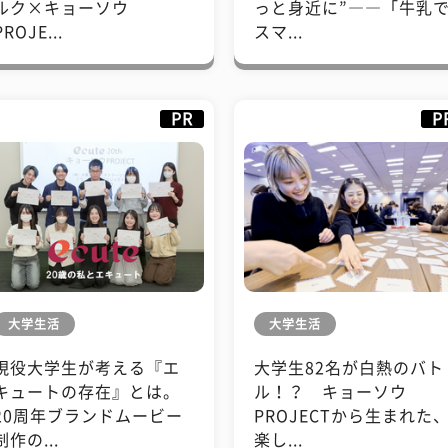
ルク×キョーソウ
っと身近に”――「牛乳
PROJE...
スマ...
PR
P
大学生活
大学生活
現役大学生が考える『エ
大学生82名が白熱のバト
キュートの存在』とは。
ル！？ キョーソウ
20周年ブランドムービー
PROJECTから生まれた
制作の...
楽し...