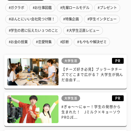
#ガクラボ
#お仕事図鑑
#先輩ロールモデル
#プレゼント
#ほんとにいい会社見つけ隊！
#特集企画
#学生インタビュー
#学生の君に伝えたい３つのこと
#大学生正直レビュー
#お金の授業
#恋愛特集
#診断
#もやもや解決ゼミ
PR
大学生活
【チーズ好き必見】ブッラータチー
ズでどこまで広がる？ 大学生が挑ん
だ自由す...
PR
大学生活
#ぎゅ〜〜にゅー！学生の発想から
生まれた！ Jミルク×キョーソウ
PROJE...