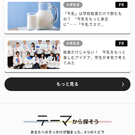
PR
大学生活
「牛乳」は学校給食だけで飲むも
の？ “牛乳をもっと身近
に”――「牛乳でスマ...
PR
大学生活
給食だけじゃない！ 牛乳をもっと
楽しむアイデア、学生が本気で考え
てみた
もっと見る
あなたへのきっかけが詰まった、6つのトビラ