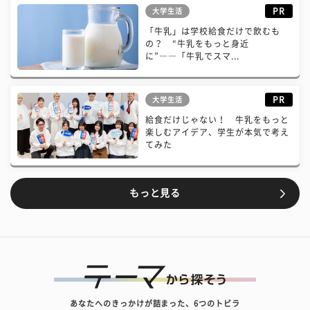
PR
大学生活
「牛乳」は学校給食だけで飲むも
の？ “牛乳をもっと身近
に”――「牛乳でスマ...
PR
大学生活
給食だけじゃない！ 牛乳をもっと
楽しむアイデア、学生が本気で考え
てみた
もっと見る
あなたへのきっかけが詰まった、6つのトビラ