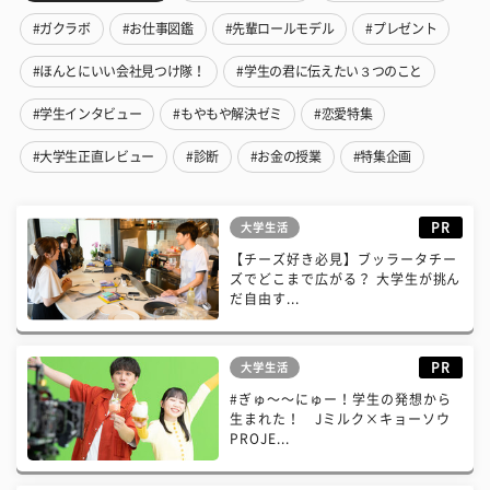
#ガクラボ
#お仕事図鑑
#先輩ロールモデル
#プレゼント
#ほんとにいい会社見つけ隊！
#学生の君に伝えたい３つのこと
#学生インタビュー
#もやもや解決ゼミ
#恋愛特集
#大学生正直レビュー
#診断
#お金の授業
#特集企画
PR
大学生活
【チーズ好き必見】ブッラータチー
ズでどこまで広がる？ 大学生が挑ん
だ自由す...
PR
大学生活
#ぎゅ〜〜にゅー！学生の発想から
生まれた！ Jミルク×キョーソウ
PROJE...