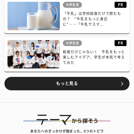
PR
大学生活
「牛乳」は学校給食だけで飲むも
の？ “牛乳をもっと身近
に”――「牛乳でスマ...
PR
大学生活
給食だけじゃない！ 牛乳をもっと
楽しむアイデア、学生が本気で考え
てみた
もっと見る
あなたへのきっかけが詰まった、6つのトビラ