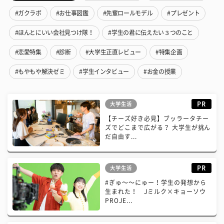
#ガクラボ
#お仕事図鑑
#先輩ロールモデル
#プレゼント
#ほんとにいい会社見つけ隊！
#学生の君に伝えたい３つのこと
#恋愛特集
#診断
#大学生正直レビュー
#特集企画
#もやもや解決ゼミ
#学生インタビュー
#お金の授業
PR
大学生活
【チーズ好き必見】ブッラータチー
ズでどこまで広がる？ 大学生が挑ん
だ自由す...
PR
大学生活
#ぎゅ〜〜にゅー！学生の発想から
生まれた！ Jミルク×キョーソウ
PROJE...