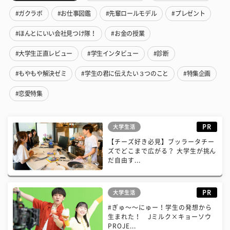
#ガクラボ
#お仕事図鑑
#先輩ロールモデル
#プレゼント
#ほんとにいい会社見つけ隊！
#お金の授業
#大学生正直レビュー
#学生インタビュー
#診断
#もやもや解決ゼミ
#学生の君に伝えたい３つのこと
#特集企画
#恋愛特集
PR
大学生活
【チーズ好き必見】ブッラータチー
ズでどこまで広がる？ 大学生が挑ん
だ自由す...
PR
大学生活
#ぎゅ〜〜にゅー！学生の発想から
生まれた！ Jミルク×キョーソウ
PROJE...