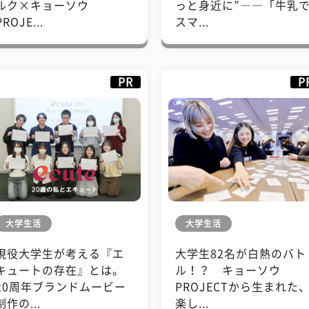
ルク×キョーソウ
っと身近に”――「牛乳
PROJE...
スマ...
PR
P
大学生活
大学生活
現役大学生が考える『エ
大学生82名が白熱のバト
キュートの存在』とは。
ル！？ キョーソウ
20周年ブランドムービー
PROJECTから生まれた
制作の...
楽し...