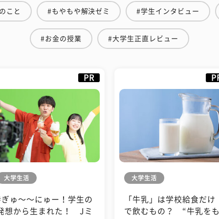
のこと
#もやもや解決ゼミ
#学生インタビュー
#お金の授業
#大学生正直レビュー
PR
P
大学生活
大学生活
#ぎゅ〜〜にゅー！学生の
「牛乳」は学校給食だけ
発想から生まれた！ Jミ
で飲むもの？ “牛乳を