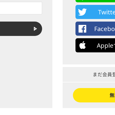
Twi
Face
App
まだ会員
無