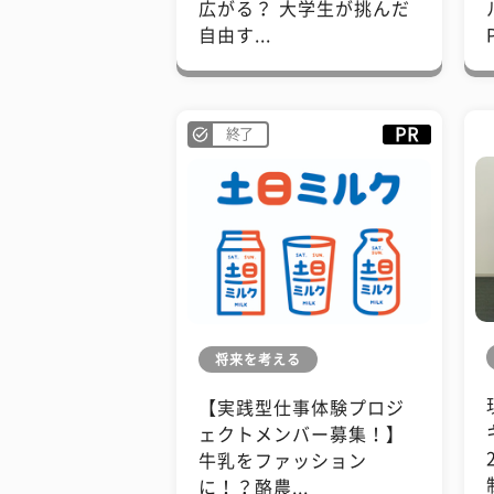
広がる？ 大学生が挑んだ
自由す...
PR
終了
将来を考える
【実践型仕事体験プロジ
ェクトメンバー募集！】
牛乳をファッション
に！？酪農...