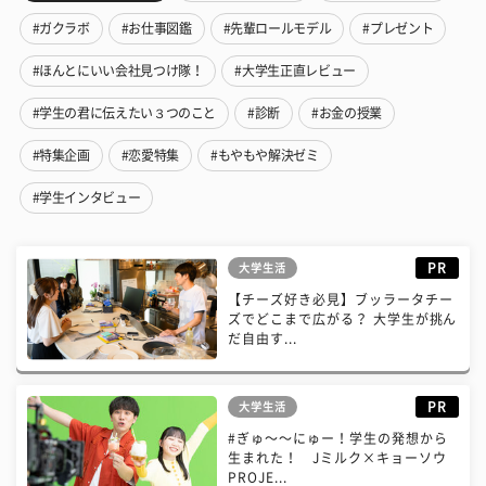
#ガクラボ
#お仕事図鑑
#先輩ロールモデル
#プレゼント
#ほんとにいい会社見つけ隊！
#大学生正直レビュー
#学生の君に伝えたい３つのこと
#診断
#お金の授業
#特集企画
#恋愛特集
#もやもや解決ゼミ
#学生インタビュー
PR
大学生活
【チーズ好き必見】ブッラータチー
ズでどこまで広がる？ 大学生が挑ん
だ自由す...
PR
大学生活
#ぎゅ〜〜にゅー！学生の発想から
生まれた！ Jミルク×キョーソウ
PROJE...