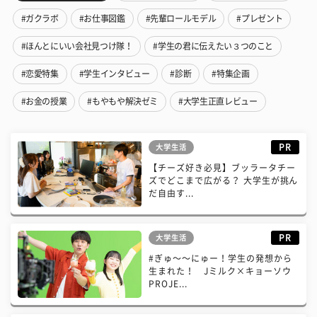
#ガクラボ
#お仕事図鑑
#先輩ロールモデル
#プレゼント
#ほんとにいい会社見つけ隊！
#学生の君に伝えたい３つのこと
#恋愛特集
#学生インタビュー
#診断
#特集企画
#お金の授業
#もやもや解決ゼミ
#大学生正直レビュー
PR
大学生活
【チーズ好き必見】ブッラータチー
ズでどこまで広がる？ 大学生が挑ん
だ自由す...
PR
大学生活
#ぎゅ〜〜にゅー！学生の発想から
生まれた！ Jミルク×キョーソウ
PROJE...