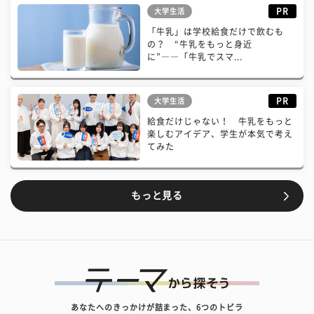
PR
大学生活
「牛乳」は学校給食だけで飲むも
の？ “牛乳をもっと身近
に”――「牛乳でスマ...
PR
大学生活
給食だけじゃない！ 牛乳をもっと
楽しむアイデア、学生が本気で考え
てみた
もっと見る
あなたへのきっかけが詰まった、6つのトビラ