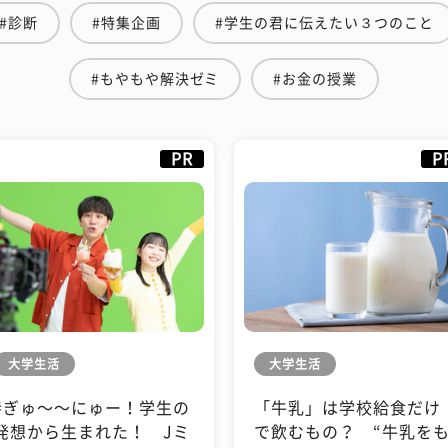
#診断
#特集企画
#学生の君に伝えたい３つのこと
#もやもや解決ゼミ
#お金の授業
PR
P
大学生活
大学生活
#ぎゅ〜〜にゅー！学生の
「牛乳」は学校給食だけ
発想から生まれた！ Jミ
で飲むもの？ “牛乳を