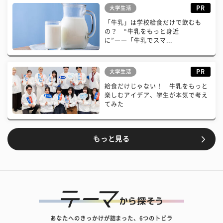
PR
大学生活
「牛乳」は学校給食だけで飲むも
の？ “牛乳をもっと身近
に”――「牛乳でスマ...
PR
大学生活
給食だけじゃない！ 牛乳をもっと
楽しむアイデア、学生が本気で考え
てみた
もっと見る
あなたへのきっかけが詰まった、6つのトビラ