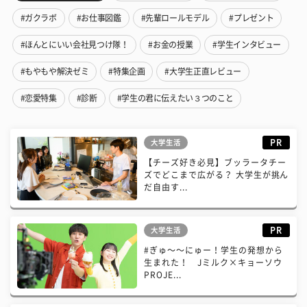
#ガクラボ
#お仕事図鑑
#先輩ロールモデル
#プレゼント
#ほんとにいい会社見つけ隊！
#お金の授業
#学生インタビュー
#もやもや解決ゼミ
#特集企画
#大学生正直レビュー
#恋愛特集
#診断
#学生の君に伝えたい３つのこと
PR
大学生活
【チーズ好き必見】ブッラータチー
ズでどこまで広がる？ 大学生が挑ん
だ自由す...
PR
大学生活
#ぎゅ〜〜にゅー！学生の発想から
生まれた！ Jミルク×キョーソウ
PROJE...