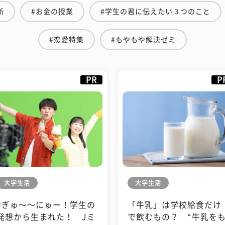
断
#お金の授業
#学生の君に伝えたい３つのこと
#恋愛特集
#もやもや解決ゼミ
PR
P
大学生活
大学生活
#ぎゅ〜〜にゅー！学生の
「牛乳」は学校給食だけ
発想から生まれた！ Jミ
で飲むもの？ “牛乳を