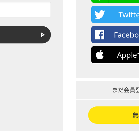
Twi
Face
App
まだ会員
無