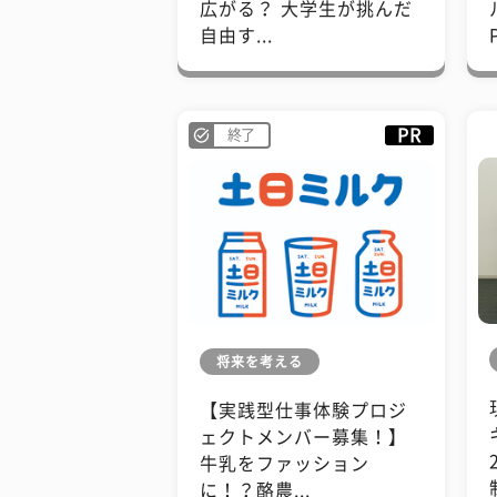
広がる？ 大学生が挑んだ
自由す...
PR
終了
将来を考える
【実践型仕事体験プロジ
ェクトメンバー募集！】
牛乳をファッション
に！？酪農...