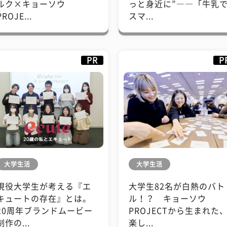
ルク×キョーソウ
っと身近に”――「牛乳
PROJE...
スマ...
PR
P
大学生活
大学生活
現役大学生が考える『エ
大学生82名が白熱のバト
キュートの存在』とは。
ル！？ キョーソウ
20周年ブランドムービー
PROJECTから生まれた
制作の...
楽し...