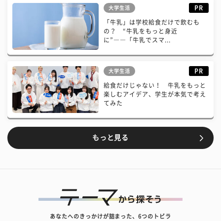
PR
大学生活
「牛乳」は学校給食だけで飲むも
の？ “牛乳をもっと身近
に”――「牛乳でスマ...
PR
大学生活
給食だけじゃない！ 牛乳をもっと
楽しむアイデア、学生が本気で考え
てみた
もっと見る
あなたへのきっかけが詰まった、6つのトビラ