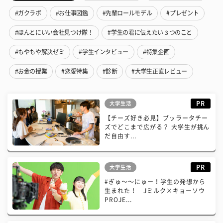
#ガクラボ
#お仕事図鑑
#先輩ロールモデル
#プレゼント
#ほんとにいい会社見つけ隊！
#学生の君に伝えたい３つのこと
#もやもや解決ゼミ
#学生インタビュー
#特集企画
#お金の授業
#恋愛特集
#診断
#大学生正直レビュー
PR
大学生活
【チーズ好き必見】ブッラータチー
ズでどこまで広がる？ 大学生が挑ん
だ自由す...
PR
大学生活
#ぎゅ〜〜にゅー！学生の発想から
生まれた！ Jミルク×キョーソウ
PROJE...