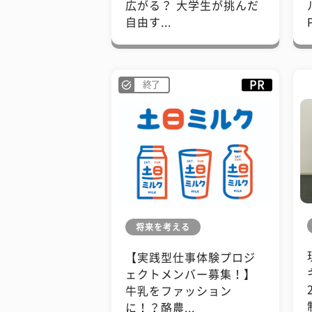
広がる？ 大学生が挑んだ
自由す...
PR
終了
将来を考える
【実践型仕事体験プロジ
ェクトメンバー募集！】
牛乳をファッション
に！？酪農...