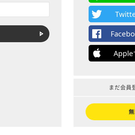
Twi
Face
App
まだ会員
無