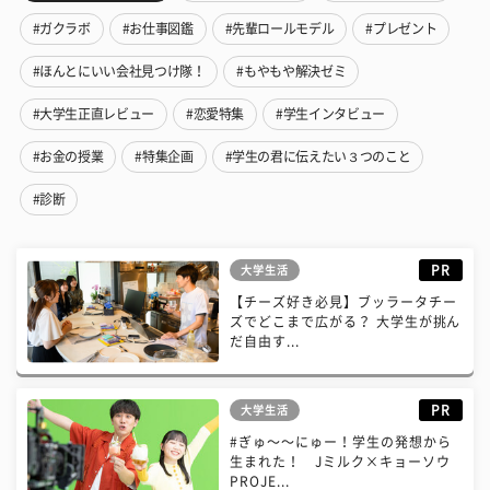
#ガクラボ
#お仕事図鑑
#先輩ロールモデル
#プレゼント
#ほんとにいい会社見つけ隊！
#もやもや解決ゼミ
#大学生正直レビュー
#恋愛特集
#学生インタビュー
#お金の授業
#特集企画
#学生の君に伝えたい３つのこと
#診断
PR
大学生活
【チーズ好き必見】ブッラータチー
ズでどこまで広がる？ 大学生が挑ん
だ自由す...
PR
大学生活
#ぎゅ〜〜にゅー！学生の発想から
生まれた！ Jミルク×キョーソウ
PROJE...