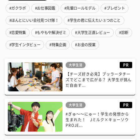
#ガクラボ
#お仕事図鑑
#先輩ロールモデル
#プレゼント
#ほんとにいい会社見つけ隊！
#学生の君に伝えたい３つのこと
#恋愛特集
#もやもや解決ゼミ
#大学生正直レビュー
#診断
#学生インタビュー
#特集企画
#お金の授業
PR
大学生活
【チーズ好き必見】ブッラータチー
ズでどこまで広がる？ 大学生が挑ん
だ自由す...
PR
大学生活
#ぎゅ〜〜にゅー！学生の発想から
生まれた！ Jミルク×キョーソウ
PROJE...