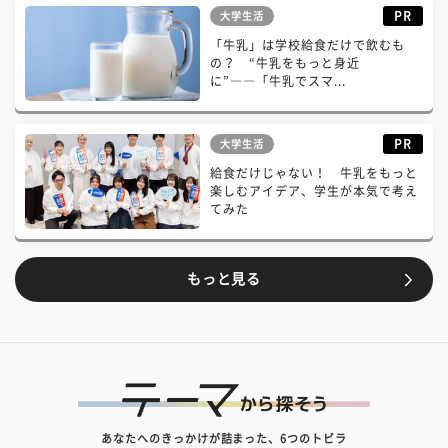
PR
大学生活
「牛乳」は学校給食だけで飲むも
の？ “牛乳をもっと身近
に”――「牛乳でスマ...
PR
大学生活
給食だけじゃない！ 牛乳をもっと
楽しむアイデア、学生が本気で考え
てみた
もっと見る
あなたへのきっかけが詰まった、6つのトビラ