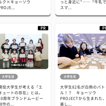
ルク×キョーソウ
っと身近に”――「牛乳
PROJE...
スマ...
PR
P
大学生活
大学生活
現役大学生が考える『エ
大学生82名が白熱のバト
キュートの存在』とは。
ル！？ キョーソウ
20周年ブランドムービー
PROJECTから生まれた
制作の...
楽し...