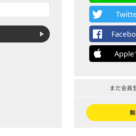
Twi
Face
App
まだ会員
無