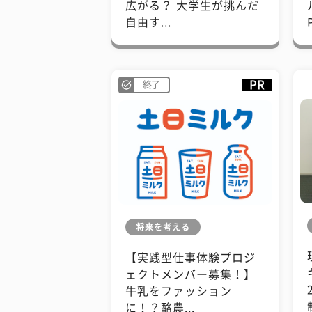
広がる？ 大学生が挑んだ
自由す...
PR
終了
将来を考える
【実践型仕事体験プロジ
ェクトメンバー募集！】
牛乳をファッション
に！？酪農...