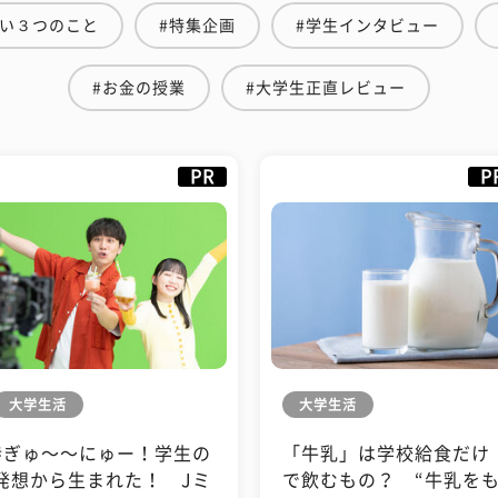
たい３つのこと
#特集企画
#学生インタビュー
#お金の授業
#大学生正直レビュー
PR
P
大学生活
大学生活
#ぎゅ〜〜にゅー！学生の
「牛乳」は学校給食だけ
発想から生まれた！ Jミ
で飲むもの？ “牛乳を