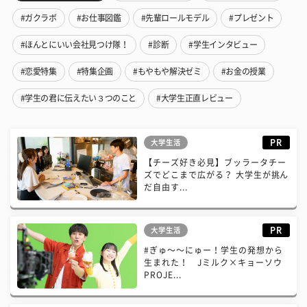
#ガクラボ
#お仕事図鑑
#先輩ロールモデル
#プレゼント
#ほんとにいい会社見つけ隊！
#診断
#学生インタビュー
#恋愛特集
#特集企画
#もやもや解決ゼミ
#お金の授業
#学生の君に伝えたい３つのこと
#大学生正直レビュー
PR
大学生活
【チーズ好き必見】ブッラータチー
ズでどこまで広がる？ 大学生が挑ん
だ自由す...
PR
大学生活
#ぎゅ〜〜にゅー！学生の発想から
生まれた！ Jミルク×キョーソウ
PROJE...