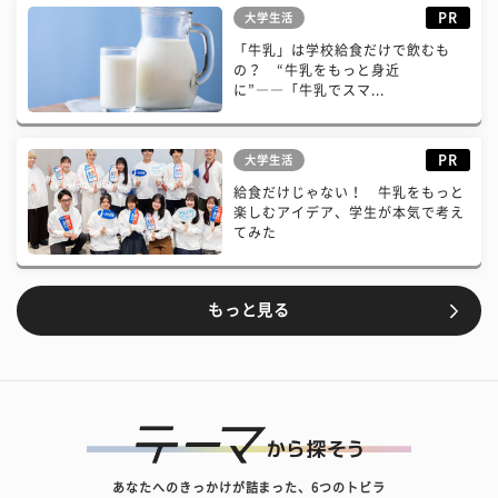
PR
大学生活
「牛乳」は学校給食だけで飲むも
の？ “牛乳をもっと身近
に”――「牛乳でスマ...
PR
大学生活
給食だけじゃない！ 牛乳をもっと
楽しむアイデア、学生が本気で考え
てみた
もっと見る
あなたへのきっかけが詰まった、6つのトビラ