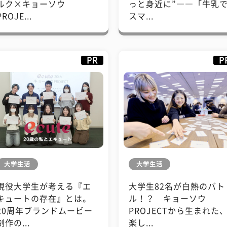
ルク×キョーソウ
っと身近に”――「牛乳
PROJE...
スマ...
PR
P
大学生活
大学生活
現役大学生が考える『エ
大学生82名が白熱のバト
キュートの存在』とは。
ル！？ キョーソウ
20周年ブランドムービー
PROJECTから生まれた
制作の...
楽し...