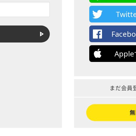
Twi
Face
App
まだ会員
無