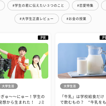
#学生の君に伝えたい３つのこと
#恋愛特集
#大学生正直レビュー
#お金の授業
PR
P
大学生活
大学生活
#ぎゅ〜〜にゅー！学生の
「牛乳」は学校給食だけ
発想から生まれた！ Jミ
で飲むもの？ “牛乳を