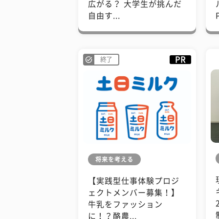
広がる？ 大学生が挑んだ
自由す...
PR
終了
将来を考える
【実践型仕事体験プロジ
ェクトメンバー募集！】
牛乳をファッション
に！？酪農...