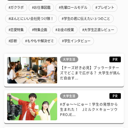
#ガクラボ
#お仕事図鑑
#先輩ロールモデル
#プレゼント
#ほんとにいい会社見つけ隊！
#学生の君に伝えたい３つのこと
#恋愛特集
#特集企画
#お金の授業
#大学生正直レビュー
#診断
#もやもや解決ゼミ
#学生インタビュー
PR
大学生活
【チーズ好き必見】ブッラータチー
ズでどこまで広がる？ 大学生が挑ん
だ自由す...
PR
大学生活
#ぎゅ〜〜にゅー！学生の発想から
生まれた！ Jミルク×キョーソウ
PROJE...