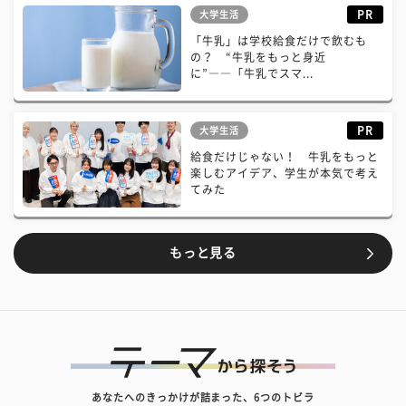
PR
大学生活
「牛乳」は学校給食だけで飲むも
の？ “牛乳をもっと身近
に”――「牛乳でスマ...
PR
大学生活
給食だけじゃない！ 牛乳をもっと
楽しむアイデア、学生が本気で考え
てみた
もっと見る
あなたへのきっかけが詰まった、6つのトビラ