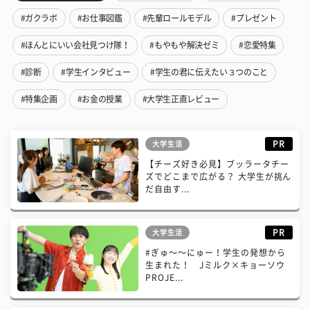
#ガクラボ
#お仕事図鑑
#先輩ロールモデル
#プレゼント
#ほんとにいい会社見つけ隊！
#もやもや解決ゼミ
#恋愛特集
#診断
#学生インタビュー
#学生の君に伝えたい３つのこと
#特集企画
#お金の授業
#大学生正直レビュー
PR
大学生活
【チーズ好き必見】ブッラータチー
ズでどこまで広がる？ 大学生が挑ん
だ自由す...
PR
大学生活
#ぎゅ〜〜にゅー！学生の発想から
生まれた！ Jミルク×キョーソウ
PROJE...