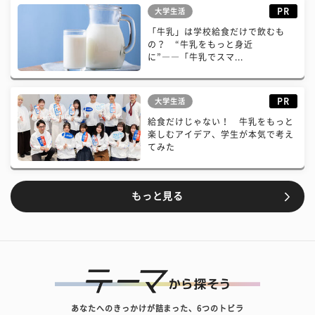
PR
大学生活
「牛乳」は学校給食だけで飲むも
の？ “牛乳をもっと身近
に”――「牛乳でスマ...
PR
大学生活
給食だけじゃない！ 牛乳をもっと
楽しむアイデア、学生が本気で考え
てみた
もっと見る
あなたへのきっかけが詰まった、6つのトビラ