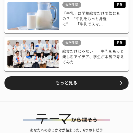
PR
大学生活
「牛乳」は学校給食だけで飲むも
の？ “牛乳をもっと身近
に”――「牛乳でスマ...
PR
大学生活
給食だけじゃない！ 牛乳をもっと
楽しむアイデア、学生が本気で考え
てみた
もっと見る
あなたへのきっかけが詰まった、6つのトビラ