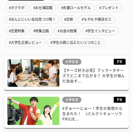
#ガクラボ
#お仕事図鑑
#先輩ロールモデル
#プレゼント
#ほんとにいい会社見つけ隊！
#診断
#もやもや解決ゼミ
#恋愛特集
#特集企画
#お金の授業
#学生インタビュー
#大学生正直レビュー
#学生の君に伝えたい３つのこと
PR
大学生活
【チーズ好き必見】ブッラータチー
ズでどこまで広がる？ 大学生が挑ん
だ自由す...
PR
大学生活
#ぎゅ〜〜にゅー！学生の発想から
生まれた！ Jミルク×キョーソウ
PROJE...