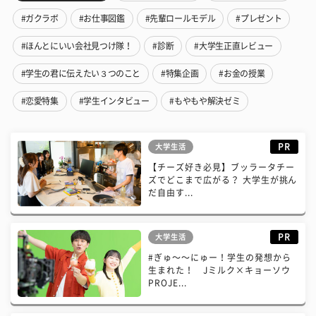
#ガクラボ
#お仕事図鑑
#先輩ロールモデル
#プレゼント
#ほんとにいい会社見つけ隊！
#診断
#大学生正直レビュー
#学生の君に伝えたい３つのこと
#特集企画
#お金の授業
#恋愛特集
#学生インタビュー
#もやもや解決ゼミ
PR
大学生活
【チーズ好き必見】ブッラータチー
ズでどこまで広がる？ 大学生が挑ん
だ自由す...
PR
大学生活
#ぎゅ〜〜にゅー！学生の発想から
生まれた！ Jミルク×キョーソウ
PROJE...