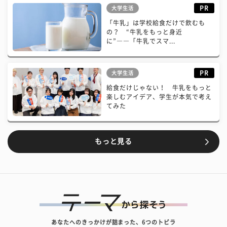
PR
大学生活
「牛乳」は学校給食だけで飲むも
の？ “牛乳をもっと身近
に”――「牛乳でスマ...
PR
大学生活
給食だけじゃない！ 牛乳をもっと
楽しむアイデア、学生が本気で考え
てみた
もっと見る
あなたへのきっかけが詰まった、6つのトビラ