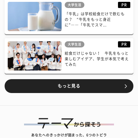
PR
大学生活
「牛乳」は学校給食だけで飲むも
の？ “牛乳をもっと身近
に”――「牛乳でスマ...
PR
大学生活
給食だけじゃない！ 牛乳をもっと
楽しむアイデア、学生が本気で考え
てみた
もっと見る
あなたへのきっかけが詰まった、6つのトビラ