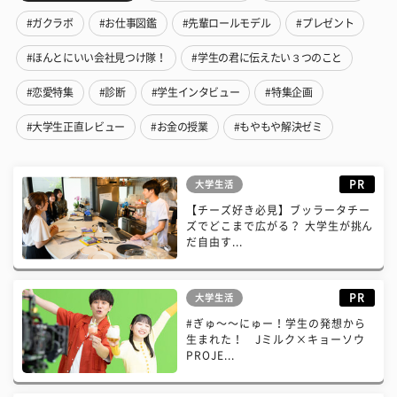
#ガクラボ
#お仕事図鑑
#先輩ロールモデル
#プレゼント
#ほんとにいい会社見つけ隊！
#学生の君に伝えたい３つのこと
#恋愛特集
#診断
#学生インタビュー
#特集企画
#大学生正直レビュー
#お金の授業
#もやもや解決ゼミ
PR
大学生活
【チーズ好き必見】ブッラータチー
ズでどこまで広がる？ 大学生が挑ん
だ自由す...
PR
大学生活
#ぎゅ〜〜にゅー！学生の発想から
生まれた！ Jミルク×キョーソウ
PROJE...