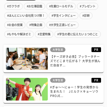
#ガクラボ
#お仕事図鑑
#先輩ロールモデル
#プレゼント
#ほんとにいい会社見つけ隊！
#学生インタビュー
#診断
#お金の授業
#特集企画
#大学生正直レビュー
#もやもや解決ゼミ
#恋愛特集
#学生の君に伝えたい３つのこと
PR
大学生活
【チーズ好き必見】ブッラータチー
ズでどこまで広がる？ 大学生が挑ん
だ自由す...
PR
大学生活
#ぎゅ〜〜にゅー！学生の発想から
生まれた！ Jミルク×キョーソウ
PROJE...