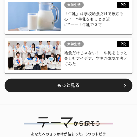
PR
大学生活
「牛乳」は学校給食だけで飲むも
の？ “牛乳をもっと身近
に”――「牛乳でスマ...
PR
大学生活
給食だけじゃない！ 牛乳をもっと
楽しむアイデア、学生が本気で考え
てみた
もっと見る
あなたへのきっかけが詰まった、6つのトビラ