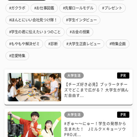
#ガクラボ
#お仕事図鑑
#先輩ロールモデル
#プレゼント
#ほんとにいい会社見つけ隊！
#学生インタビュー
#学生の君に伝えたい３つのこと
#お金の授業
#もやもや解決ゼミ
#診断
#大学生正直レビュー
#特集企画
#恋愛特集
PR
大学生活
【チーズ好き必見】ブッラータチー
ズでどこまで広がる？ 大学生が挑ん
だ自由す...
PR
大学生活
#ぎゅ〜〜にゅー！学生の発想から
生まれた！ Jミルク×キョーソウ
PROJE...