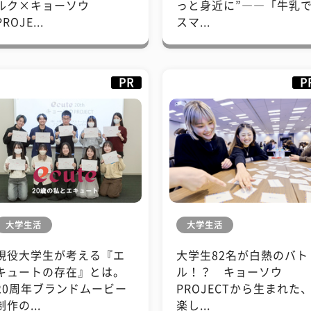
ルク×キョーソウ
っと身近に”――「牛乳
PROJE...
スマ...
PR
P
大学生活
大学生活
現役大学生が考える『エ
大学生82名が白熱のバト
キュートの存在』とは。
ル！？ キョーソウ
20周年ブランドムービー
PROJECTから生まれた
制作の...
楽し...