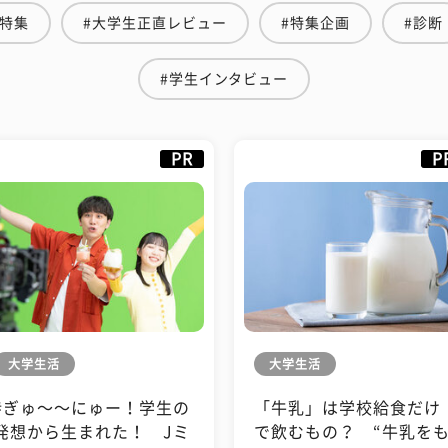
愛特集
#大学生正直レビュー
#特集企画
#診断
#学生インタビュー
PR
P
大学生活
大学生活
#ぎゅ〜〜にゅー！学生の
「牛乳」は学校給食だけ
発想から生まれた！ Jミ
で飲むもの？ “牛乳を