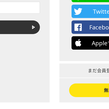
Twi
Face
App
まだ会員
無