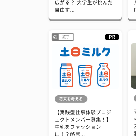
広がる？ 大学生が挑んだ
自由す...
PR
終了
将来を考える
【実践型仕事体験プロジ
ェクトメンバー募集！】
牛乳をファッション
に！？酪農...