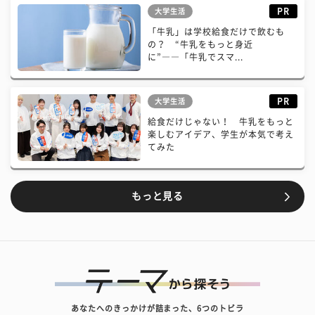
PR
大学生活
「牛乳」は学校給食だけで飲むも
の？ “牛乳をもっと身近
に”――「牛乳でスマ...
PR
大学生活
給食だけじゃない！ 牛乳をもっと
楽しむアイデア、学生が本気で考え
てみた
もっと見る
あなたへのきっかけが詰まった、6つのトビラ