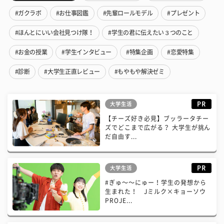
#ガクラボ
#お仕事図鑑
#先輩ロールモデル
#プレゼント
#ほんとにいい会社見つけ隊！
#学生の君に伝えたい３つのこと
#お金の授業
#学生インタビュー
#特集企画
#恋愛特集
#診断
#大学生正直レビュー
#もやもや解決ゼミ
PR
大学生活
【チーズ好き必見】ブッラータチー
ズでどこまで広がる？ 大学生が挑ん
だ自由す...
PR
大学生活
#ぎゅ〜〜にゅー！学生の発想から
生まれた！ Jミルク×キョーソウ
PROJE...