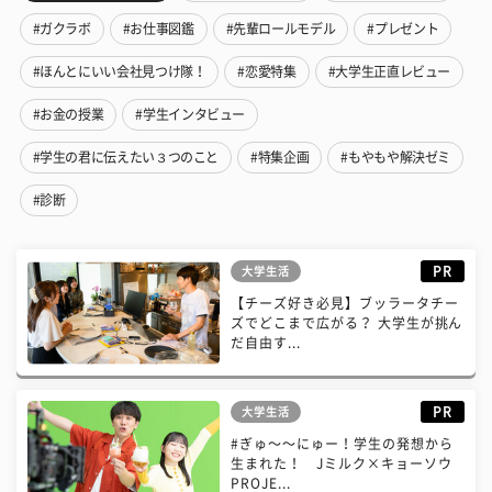
#ガクラボ
#お仕事図鑑
#先輩ロールモデル
#プレゼント
#ほんとにいい会社見つけ隊！
#恋愛特集
#大学生正直レビュー
#お金の授業
#学生インタビュー
#学生の君に伝えたい３つのこと
#特集企画
#もやもや解決ゼミ
#診断
PR
大学生活
【チーズ好き必見】ブッラータチー
ズでどこまで広がる？ 大学生が挑ん
だ自由す...
PR
大学生活
#ぎゅ〜〜にゅー！学生の発想から
生まれた！ Jミルク×キョーソウ
PROJE...