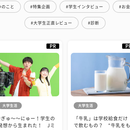
つのこと
#特集企画
#学生インタビュー
#お
#大学生正直レビュー
#診断
PR
P
大学生活
大学生活
#ぎゅ〜〜にゅー！学生の
「牛乳」は学校給食だけ
発想から生まれた！ Jミ
で飲むもの？ “牛乳を