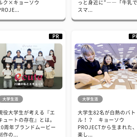
ルク×キョーソウ
っと身近に”――「牛乳
PROJE...
スマ...
PR
P
大学生活
大学生活
現役大学生が考える『エ
大学生82名が白熱のバト
キュートの存在』とは。
ル！？ キョーソウ
20周年ブランドムービー
PROJECTから生まれた
制作の...
楽し...