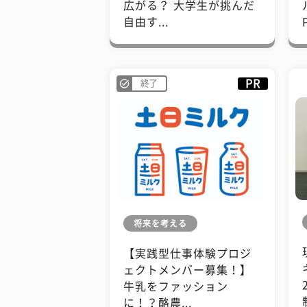
広がる？ 大学生が挑んだ
自由す...
PR
終了
将来を考える
【実践型仕事体験プロジ
ェクトメンバー募集！】
牛乳をファッション
に！？酪農...