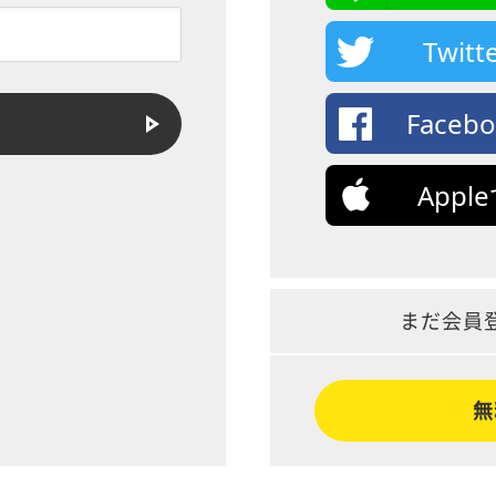
Twi
Face
App
まだ会員
無