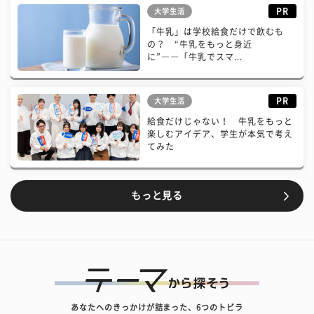
PR
大学生活
「牛乳」は学校給食だけで飲むも
の？ “牛乳をもっと身近
に”――「牛乳でスマ...
PR
大学生活
給食だけじゃない！ 牛乳をもっと
楽しむアイデア、学生が本気で考え
てみた
もっと見る
あなたへのきっかけが詰まった、6つのトビラ