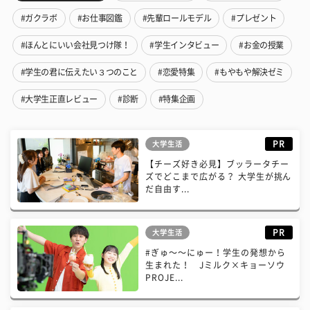
#ガクラボ
#お仕事図鑑
#先輩ロールモデル
#プレゼント
#ほんとにいい会社見つけ隊！
#学生インタビュー
#お金の授業
#学生の君に伝えたい３つのこと
#恋愛特集
#もやもや解決ゼミ
#大学生正直レビュー
#診断
#特集企画
PR
大学生活
【チーズ好き必見】ブッラータチー
ズでどこまで広がる？ 大学生が挑ん
だ自由す...
PR
大学生活
#ぎゅ〜〜にゅー！学生の発想から
生まれた！ Jミルク×キョーソウ
PROJE...