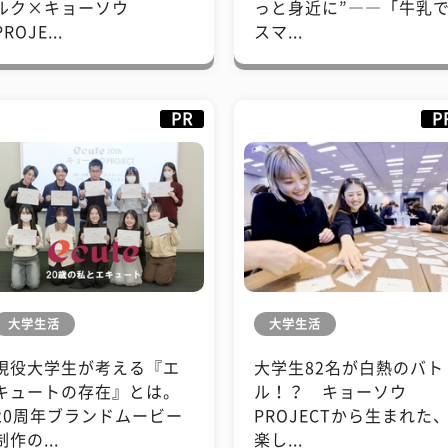
ルク×キョーソウ
っと身近に”――「牛乳
PROJE...
スマ...
PR
P
大学生活
大学生活
現役大学生が考える『エ
大学生82名が白熱のバト
キュートの存在』とは。
ル！？ キョーソウ
20周年ブランドムービー
PROJECTから生まれた
制作の...
楽し...