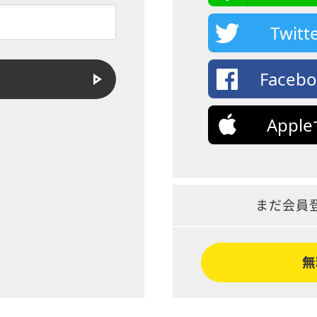
Twi
Face
App
まだ会員
無