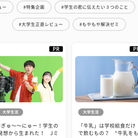
ュー
#特集企画
#学生の君に伝えたい３つのこと
#大学生正直レビュー
#もやもや解決ゼミ
PR
P
大学生活
大学生活
#ぎゅ〜〜にゅー！学生の
「牛乳」は学校給食だけ
発想から生まれた！ Jミ
で飲むもの？ “牛乳を