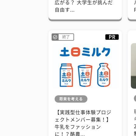
広がる？ 大学生が挑んだ
自由す...
PR
終了
将来を考える
【実践型仕事体験プロジ
ェクトメンバー募集！】
牛乳をファッション
に！？酪農...