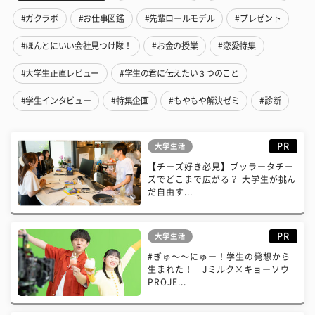
#ガクラボ
#お仕事図鑑
#先輩ロールモデル
#プレゼント
#ほんとにいい会社見つけ隊！
#お金の授業
#恋愛特集
#大学生正直レビュー
#学生の君に伝えたい３つのこと
#学生インタビュー
#特集企画
#もやもや解決ゼミ
#診断
PR
大学生活
【チーズ好き必見】ブッラータチー
ズでどこまで広がる？ 大学生が挑ん
だ自由す...
PR
大学生活
#ぎゅ〜〜にゅー！学生の発想から
生まれた！ Jミルク×キョーソウ
PROJE...