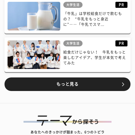
PR
大学生活
「牛乳」は学校給食だけで飲むも
の？ “牛乳をもっと身近
に”――「牛乳でスマ...
PR
大学生活
給食だけじゃない！ 牛乳をもっと
楽しむアイデア、学生が本気で考え
てみた
もっと見る
あなたへのきっかけが詰まった、6つのトビラ