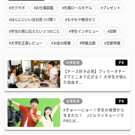
#ガクラボ
#お仕事図鑑
#先輩ロールモデル
#プレゼント
#ほんとにいい会社見つけ隊！
#もやもや解決ゼミ
#学生の君に伝えたい３つのこと
#学生インタビュー
#診断
#大学生正直レビュー
#お金の授業
#特集企画
#恋愛特集
PR
大学生活
【チーズ好き必見】ブッラータチー
ズでどこまで広がる？ 大学生が挑ん
だ自由す...
PR
大学生活
#ぎゅ〜〜にゅー！学生の発想から
生まれた！ Jミルク×キョーソウ
PROJE...