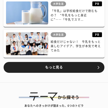
PR
大学生活
「牛乳」は学校給食だけで飲むも
の？ “牛乳をもっと身近
に”――「牛乳でスマ...
PR
大学生活
給食だけじゃない！ 牛乳をもっと
楽しむアイデア、学生が本気で考え
てみた
もっと見る
あなたへのきっかけが詰まった、6つのトビラ