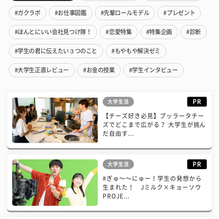
#ガクラボ
#お仕事図鑑
#先輩ロールモデル
#プレゼント
#ほんとにいい会社見つけ隊！
#恋愛特集
#特集企画
#診断
#学生の君に伝えたい３つのこと
#もやもや解決ゼミ
#大学生正直レビュー
#お金の授業
#学生インタビュー
PR
大学生活
【チーズ好き必見】ブッラータチー
ズでどこまで広がる？ 大学生が挑ん
だ自由す...
PR
大学生活
#ぎゅ〜〜にゅー！学生の発想から
生まれた！ Jミルク×キョーソウ
PROJE...