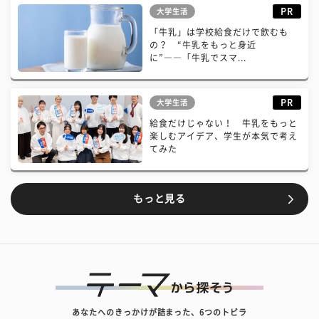
PR
大学生活
「牛乳」は学校給食だけで飲むも
の？ “牛乳をもっと身近
に”――「牛乳でスマ...
PR
大学生活
給食だけじゃない！ 牛乳をもっと
楽しむアイデア、学生が本気で考え
てみた
もっと見る
あなたへのきっかけが詰まった、6つのトビラ