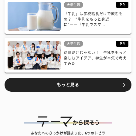
PR
大学生活
「牛乳」は学校給食だけで飲むも
の？ “牛乳をもっと身近
に”――「牛乳でスマ...
PR
大学生活
給食だけじゃない！ 牛乳をもっと
楽しむアイデア、学生が本気で考え
てみた
もっと見る
あなたへのきっかけが詰まった、6つのトビラ