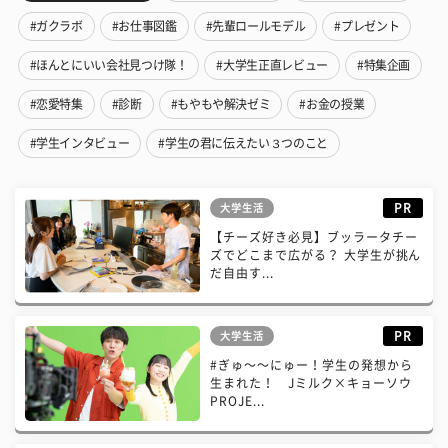
#ガクラボ
#お仕事図鑑
#先輩ロールモデル
#プレゼント
#ほんとにいい会社見つけ隊！
#大学生正直レビュー
#特集企画
#恋愛特集
#診断
#もやもや解決ゼミ
#お金の授業
#学生インタビュー
#学生の君に伝えたい３つのこと
PR
大学生活
【チーズ好き必見】ブッラータチー
ズでどこまで広がる？ 大学生が挑ん
だ自由す...
PR
大学生活
#ぎゅ〜〜にゅー！学生の発想から
生まれた！ Jミルク×キョーソウ
PROJE...