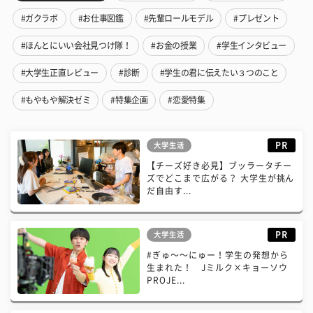
#ガクラボ
#お仕事図鑑
#先輩ロールモデル
#プレゼント
#ほんとにいい会社見つけ隊！
#お金の授業
#学生インタビュー
#大学生正直レビュー
#診断
#学生の君に伝えたい３つのこと
#もやもや解決ゼミ
#特集企画
#恋愛特集
PR
大学生活
【チーズ好き必見】ブッラータチー
ズでどこまで広がる？ 大学生が挑ん
だ自由す...
PR
大学生活
#ぎゅ〜〜にゅー！学生の発想から
生まれた！ Jミルク×キョーソウ
PROJE...