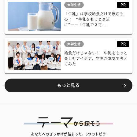
PR
大学生活
「牛乳」は学校給食だけで飲むも
の？ “牛乳をもっと身近
に”――「牛乳でスマ...
PR
大学生活
給食だけじゃない！ 牛乳をもっと
楽しむアイデア、学生が本気で考え
てみた
もっと見る
あなたへのきっかけが詰まった、6つのトビラ