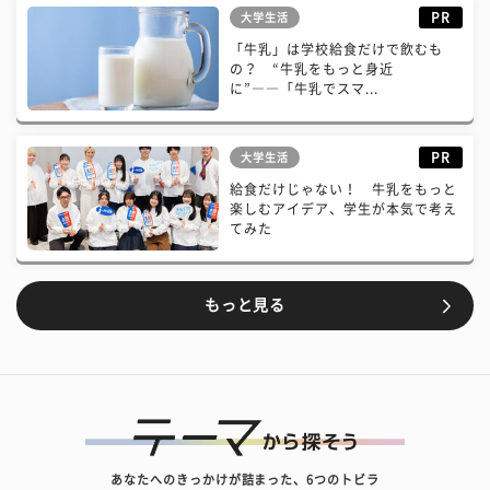
PR
大学生活
「牛乳」は学校給食だけで飲むも
の？ “牛乳をもっと身近
に”――「牛乳でスマ...
PR
大学生活
給食だけじゃない！ 牛乳をもっと
楽しむアイデア、学生が本気で考え
てみた
もっと見る
あなたへのきっかけが詰まった、6つのトビラ