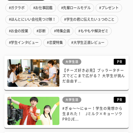
#ガクラボ
#お仕事図鑑
#先輩ロールモデル
#プレゼント
#ほんとにいい会社見つけ隊！
#学生の君に伝えたい３つのこと
#お金の授業
#診断
#特集企画
#もやもや解決ゼミ
#学生インタビュー
#恋愛特集
#大学生正直レビュー
PR
大学生活
【チーズ好き必見】ブッラータチー
ズでどこまで広がる？ 大学生が挑ん
だ自由す...
PR
大学生活
#ぎゅ〜〜にゅー！学生の発想から
生まれた！ Jミルク×キョーソウ
PROJE...