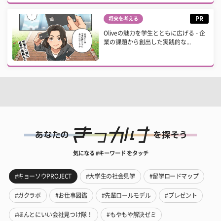
PR
将来を考える
Oliveの魅力を学生とともに広げる - 企
業の課題から創出した実践的な...
気になる #キーワード をタッチ
#キョーソウPROJECT
#大学生の社会見学
#留学ロードマップ
#ガクラボ
#お仕事図鑑
#先輩ロールモデル
#プレゼント
#ほんとにいい会社見つけ隊！
#もやもや解決ゼミ