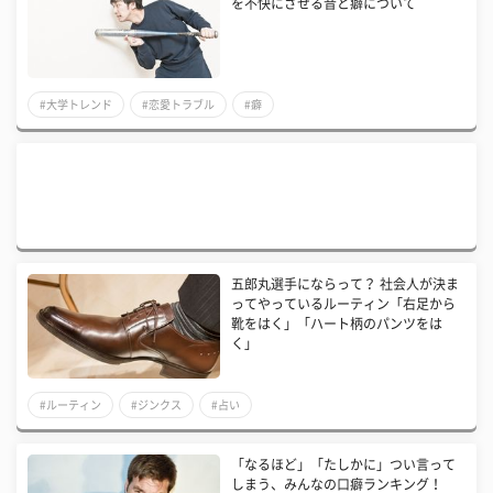
を不快にさせる音と癖について
#大学トレンド
#恋愛トラブル
#癖
五郎丸選手にならって？ 社会人が決ま
ってやっているルーティン「右足から
靴をはく」「ハート柄のパンツをは
く」
#ルーティン
#ジンクス
#占い
「なるほど」「たしかに」つい言って
しまう、みんなの口癖ランキング！