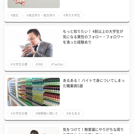
#彼女
#彼氏持ち・彼女持ち
#男子大学生
もっと知りたい！ 4割以上の大学生が
気になる異性のフォロー・フォロワー
を漁った経験あり
#大学生白書
#SNS
#Twitter
あるある！ バイトで身についてしまっ
た職業病5選
#大学生白書
#経験者に聞いた
#あるある
気をつけて！無意識にやりがちな周り