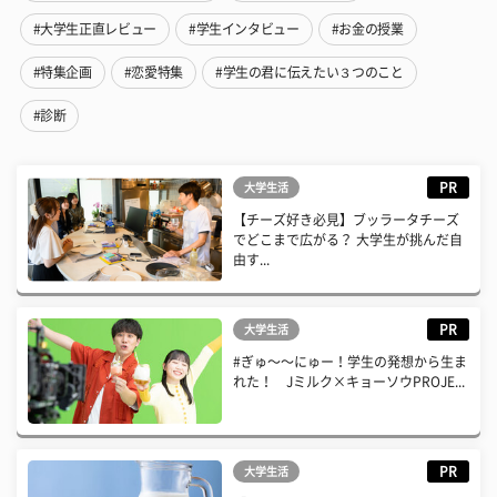
#大学生正直レビュー
#学生インタビュー
#お金の授業
#特集企画
#恋愛特集
#学生の君に伝えたい３つのこと
#診断
PR
大学生活
【チーズ好き必見】ブッラータチーズ
でどこまで広がる？ 大学生が挑んだ自
由す...
PR
大学生活
#ぎゅ〜〜にゅー！学生の発想から生ま
れた！ Jミルク×キョーソウPROJE...
PR
大学生活