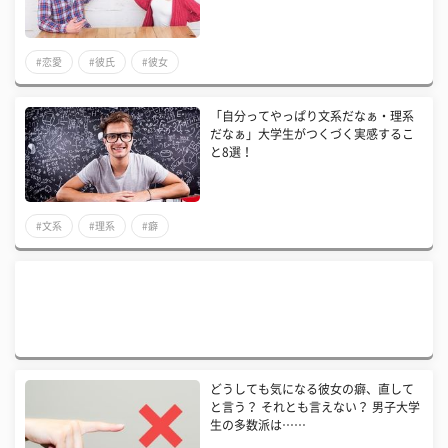
#恋愛
#彼氏
#彼女
「自分ってやっぱり文系だなぁ・理系
だなぁ」大学生がつくづく実感するこ
と8選！
#文系
#理系
#癖
どうしても気になる彼女の癖、直して
と言う？ それとも言えない？ 男子大学
生の多数派は……