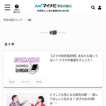
学生の
窓口とは
学生の窓口トップ
#癖
#癖
全
9
件
【スマホ依存度診断】あなたも陥って
ない？ スマホ中毒度をチェック！
#診断
#スマホ
#依存
どうしても気になる彼氏の癖……直し
てほしいと伝える？ 女子大生の6割
は……