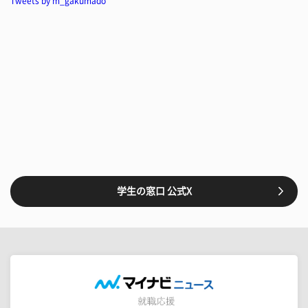
Tweets by m_gakumado
学生の窓口 公式X