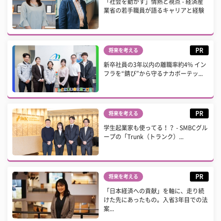
「社会を動かす」情熱と視点 - 経済産
業省の若手職員が語るキャリアと経験
PR
将来を考える
新卒社員の3年以内の離職率約4% イン
フラを“錆び”から守るナカボーテッ...
PR
将来を考える
学生起業家も使ってる！？ - SMBCグル
ープの「Trunk（トランク）...
PR
将来を考える
「日本経済への貢献」を軸に、走り続
けた先にあったもの。入省3年目での法
案...