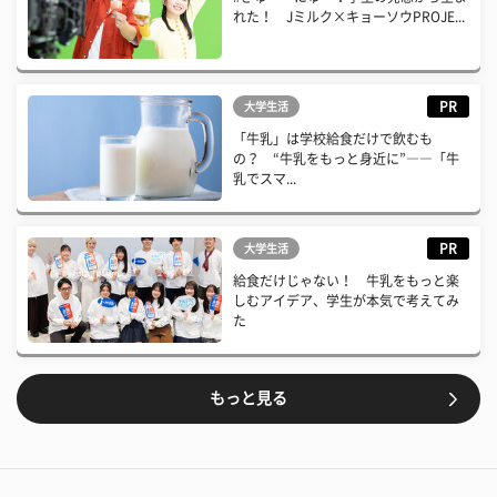
れた！ Jミルク×キョーソウPROJE...
PR
大学生活
「牛乳」は学校給食だけで飲むも
の？ “牛乳をもっと身近に”――「牛
乳でスマ...
PR
大学生活
給食だけじゃない！ 牛乳をもっと楽
しむアイデア、学生が本気で考えてみ
た
もっと見る