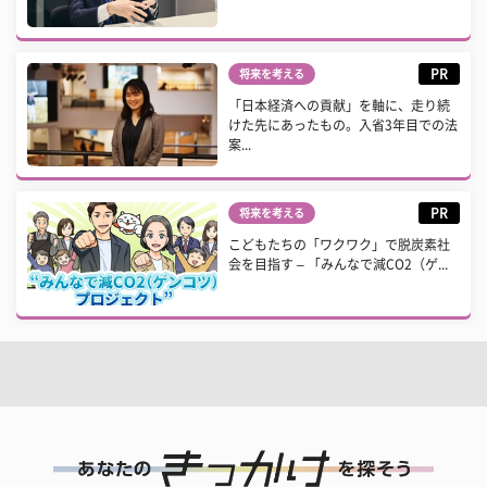
PR
将来を考える
「日本経済への貢献」を軸に、走り続
けた先にあったもの。入省3年目での法
案...
PR
将来を考える
こどもたちの「ワクワク」で脱炭素社
会を目指す – 「みんなで減CO2（ゲ...