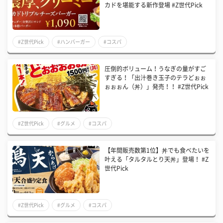
カドを堪能する新作登場 #Z世代Pick
#Z世代Pick
#ハンバーガー
#コスパ
圧倒的ボリューム！うなぎの量がすご
すぎる！「出汁巻き玉子のテラどぉぉ
ぉぉぉん（丼）」発売！！ #Z世代Pick
#Z世代Pick
#グルメ
#コスパ
【年間販売数第1位】丼でも食べたいを
叶える「タルタルとり天丼」登場！ #Z
世代Pick
#Z世代Pick
#グルメ
#コスパ