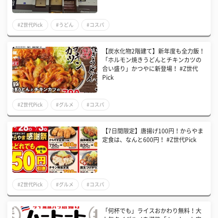
#Z世代Pick
#うどん
#コスパ
【炭水化物2階建て】新年度も全力飯！
「ホルモン焼きうどんとチキンカツの
合い盛り」かつやに新登場！ #Z世代
Pick
#Z世代Pick
#グルメ
#コスパ
【7日間限定】唐揚げ100円！からやま
定食は、なんと600円！ #Z世代Pick
#Z世代Pick
#グルメ
#コスパ
「何杯でも」ライスおかわり無料！大