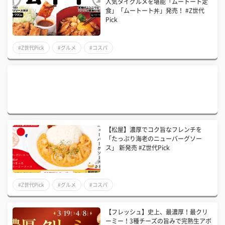
人気タイグルメを堪能「ムートート定
食」「ムートート丼」発売！ #Z世代
Pick
#Z世代Pick
#グルメ
#コスパ
【松屋】濃厚でコク旨なフレンチを
「たっぷり海老のニューバーグソー
ス」 新発売 #Z世代Pick
#Z世代Pick
#グルメ
#コスパ
【フレッシュ】史上、最濃厚！最クリ
ーミー！3種チーズの旨みで完熟生アボ