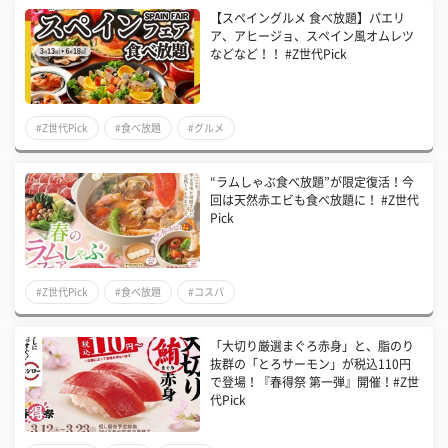
【スペイングルメ 食べ放題】パエリ
ア、アヒージョ、スペイン風オムレツ
などなど！！ #Z世代Pick
#Z世代Pick
#食べ放題
#グルメ
“ラムしゃぶ食べ放題”が限定復活！今
回は天然赤エビも食べ放題に！ #Z世代
Pick
#Z世代Pick
#食べ放題
#コスパ
「大切り厳選まぐろ赤身」と、脂のり
抜群の「とろサーモン」が税込110円
で登場！『春得祭 第一弾』開催！#Z世
代Pick