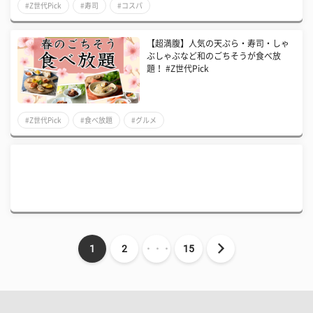
#Z世代Pick
#寿司
#コスパ
【超満腹】人気の天ぷら・寿司・しゃ
ぶしゃぶなど和のごちそうが食べ放
題！ #Z世代Pick
#Z世代Pick
#食べ放題
#グルメ
1
2
・・・
15