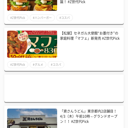
誕！ #Z世代Pick
#Z世代Pick
#ハンバーガー
#コスパ
【松屋】セネガル大使館“お墨付き”の
家庭料理「マフェ」新発売 #Z世代Pick
#Z世代Pick
#グルメ
#コスパ
「資さんうどん」東京都内2店舗目！
4/3（木）午前10時～グランドオープ
ン！！ #Z世代Pick