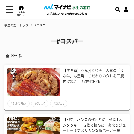
学生の
窓口とは
学生の窓口トップ
#コスパ
#コスパ
全
222
件
【すき家】うな丼 980円！人気の「う
な牛」も登場！こだわりのタレを三度
付け焼き！ #Z世代Pick
#Z世代Pick
#グルメ
#コスパ
【KFC】バンズの代わりに「骨なしケ
ンタッキー」2枚で挟んだ！豪快＆ジュ
ーシー！アメリカンな新バーガー爆