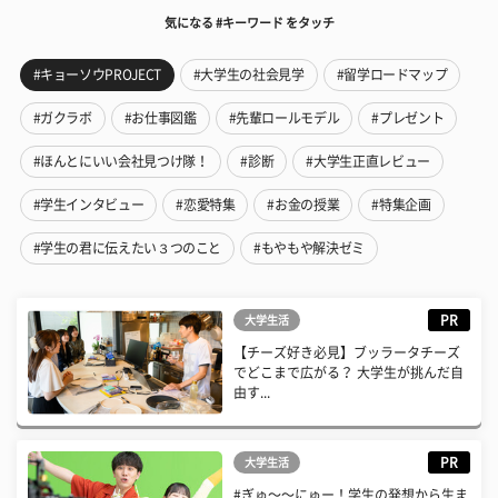
気になる #キーワード をタッチ
#キョーソウPROJECT
#大学生の社会見学
#留学ロードマップ
#ガクラボ
#お仕事図鑑
#先輩ロールモデル
#プレゼント
#ほんとにいい会社見つけ隊！
#診断
#大学生正直レビュー
#学生インタビュー
#恋愛特集
#お金の授業
#特集企画
#学生の君に伝えたい３つのこと
#もやもや解決ゼミ
PR
大学生活
【チーズ好き必見】ブッラータチーズ
でどこまで広がる？ 大学生が挑んだ自
由す...
PR
大学生活
#ぎゅ〜〜にゅー！学生の発想から生ま