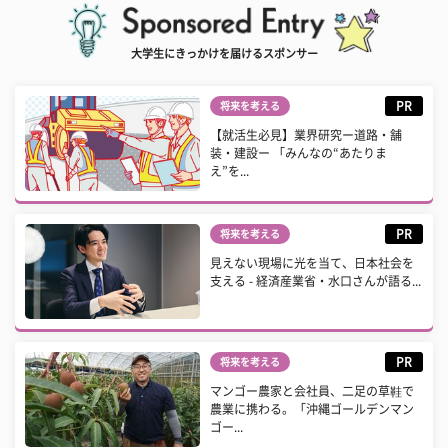
大学生にきっかけを届けるスポンサー
PR
将来を考える
【就活生必見】業界研究ー道路・舗
装・建設ー 「みんなの“あたりま
え”を...
PR
将来を考える
見えない現場に光を当て、日本社会を
支える - 経済産業省・水口さんが語る...
PR
将来を考える
マンゴー農家と会社員、二足の草鞋で
農業に携わる。「沖縄ゴールデンマン
ゴー...