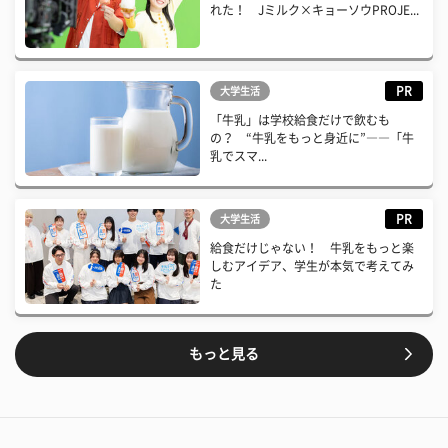
れた！ Jミルク×キョーソウPROJE...
PR
大学生活
「牛乳」は学校給食だけで飲むも
の？ “牛乳をもっと身近に”――「牛
乳でスマ...
PR
大学生活
給食だけじゃない！ 牛乳をもっと楽
しむアイデア、学生が本気で考えてみ
た
もっと見る