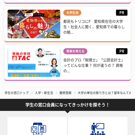
PR
大学生活
都民もトリコに⁉ 愛知県在住の大学
生・社会人に聞く、愛知県での暮らし
の魅...
PR
将来を考える
会計のプロ「税理士」「公認会計士」
ってどんな仕事？ 何が違うの？ 資格
の...
学生の窓口トップ
入学・新生活
履修登録
大学の単位の取り方とは？留年なんてあり
学生の窓口会員になってきっかけを探そう！