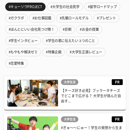
#キョーソウPROJECT
#大学生の社会見学
#留学ロードマップ
#ガクラボ
#お仕事図鑑
#先輩ロールモデル
#プレゼント
#ほんとにいい会社見つけ隊！
#診断
#お金の授業
#学生インタビュー
#学生の君に伝えたい３つのこと
#もやもや解決ゼミ
#特集企画
#大学生正直レビュー
#恋愛特集
PR
大学生活
【チーズ好き必見】ブッラータチーズ
でどこまで広がる？ 大学生が挑んだ自
由す...
PR
大学生活
#ぎゅ〜〜にゅー！学生の発想から生ま