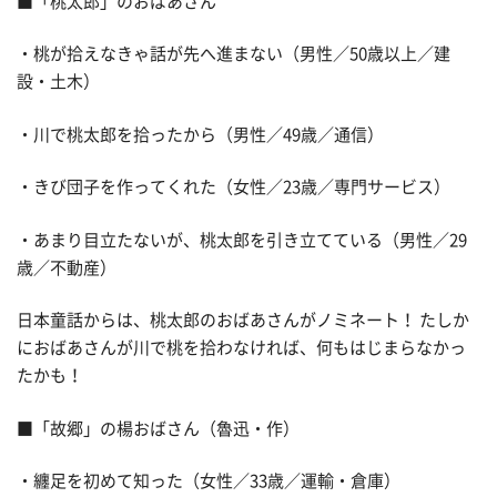
■「桃太郎」のおばあさん
・桃が拾えなきゃ話が先へ進まない（男性／50歳以上／建
設・土木）
・川で桃太郎を拾ったから（男性／49歳／通信）
・きび団子を作ってくれた（女性／23歳／専門サービス）
・あまり目立たないが、桃太郎を引き立てている（男性／29
歳／不動産）
日本童話からは、桃太郎のおばあさんがノミネート！ たしか
におばあさんが川で桃を拾わなければ、何もはじまらなかっ
たかも！
■「故郷」の楊おばさん（魯迅・作）
・纏足を初めて知った（女性／33歳／運輸・倉庫）