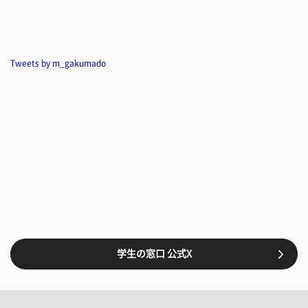
Tweets by m_gakumado
学生の窓口 公式X