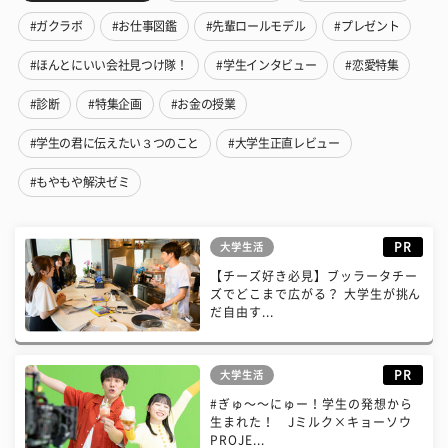
#ガクラボ
#お仕事図鑑
#先輩ロールモデル
#プレゼント
#ほんとにいい会社見つけ隊！
#学生インタビュー
#恋愛特集
#診断
#特集企画
#お金の授業
#学生の君に伝えたい３つのこと
#大学生正直レビュー
#もやもや解決ゼミ
PR
大学生活
【チーズ好き必見】ブッラータチー
ズでどこまで広がる？ 大学生が挑ん
だ自由す...
PR
大学生活
#ぎゅ〜〜にゅー！学生の発想から
生まれた！ Jミルク×キョーソウ
PROJE...