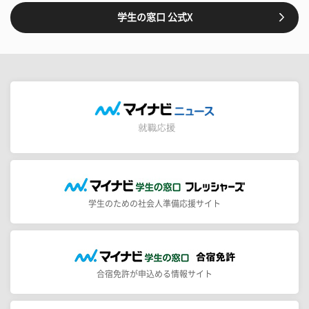
学生の窓口 公式X
学生のための社会人準備応援サイト
合宿免許が申込める情報サイト