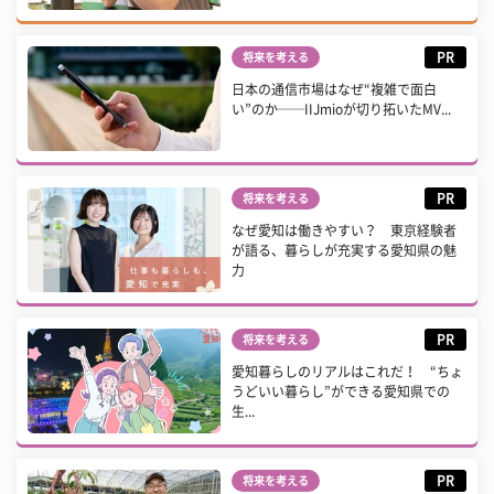
PR
将来を考える
日本の通信市場はなぜ“複雑で面白
い”のか──IIJmioが切り拓いたMV...
PR
将来を考える
なぜ愛知は働きやすい？ 東京経験者
が語る、暮らしが充実する愛知県の魅
力
PR
将来を考える
愛知暮らしのリアルはこれだ！ “ちょ
うどいい暮らし”ができる愛知県での
生...
PR
将来を考える