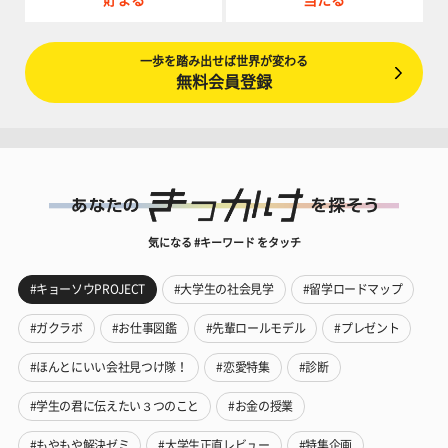
貯まる
当たる
一歩を踏み出せば世界が変わる
無料会員登録
気になる #キーワード をタッチ
#キョーソウPROJECT
#大学生の社会見学
#留学ロードマップ
#ガクラボ
#お仕事図鑑
#先輩ロールモデル
#プレゼント
#ほんとにいい会社見つけ隊！
#恋愛特集
#診断
#学生の君に伝えたい３つのこと
#お金の授業
#もやもや解決ゼミ
#大学生正直レビュー
#特集企画