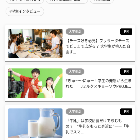
#学生インタビュー
PR
大学生活
【チーズ好き必見】ブッラータチーズ
でどこまで広がる？ 大学生が挑んだ自
由す...
PR
大学生活
#ぎゅ〜〜にゅー！学生の発想から生ま
れた！ Jミルク×キョーソウPROJE...
PR
大学生活
「牛乳」は学校給食だけで飲むも
の？ “牛乳をもっと身近に”――「牛
乳でスマ...