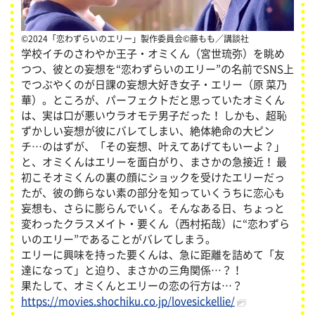
©2024「恋わずらいのエリー」製作委員会©藤もも／講談社
学校イチのさわやか王子・オミくん（宮世琉弥）を眺め
つつ、彼との妄想を“恋わずらいのエリー”の名前でSNS上
でつぶやくのが日課の妄想大好き女子・エリー（原 菜乃
華）。ところが、パーフェクトだと思っていたオミくん
は、実は口が悪いウラオモテ男子だった！ しかも、超恥
ずかしい妄想が彼にバレてしまい、絶体絶命の大ピン
チ…のはずが、「その妄想、叶えてあげてもいーよ？」
と、オミくんはエリーを面白がり、まさかの急接近！ 最
初こそオミくんの裏の顔にショックを受けたエリーだっ
たが、彼の飾らない素の部分を知っていくうちに恋心も
妄想も、さらに膨らんでいく。そんなある日、ちょっと
変わったクラスメイト・要くん（西村拓哉）に“恋わずら
いのエリー”であることがバレてしまう。
エリーに興味を持った要くんは、急に距離を詰めて「友
達になって」と迫り、まさかの三角関係…？！
果たして、オミくんとエリーの恋の行方は…？
https://movies.shochiku.co.jp/lovesickellie/