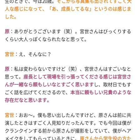
生のときで、今は20歳。
そこから写真集も出されてすごく大
人な感じになって、「あ、成長してるな」というのは感じま
した。
原
：ありがとうございます（笑）。宮世さんはびっくりする
くらい大人っぽくなられたなと思って。
宮世
：え、そんなに？
原
：私は変わらないですけど（笑）、宮世さんはすごいなと
思って。
座長として現場を引っ張ってくださる感じは宮世さ
んが一緒なら頼もしいなとすごく思います
し、取材日でもす
ごく話を広げてくださるので、
本当に頼もしい兄貴のような
存在だなと思います。
宮世
：おお〜。僕も思い出したんですけど、原さんは前に共
演したときはすごく人見知りだったんです。でも今回は僕が
クランクインする前から原さんが撮影をしていて、僕がヘア
メイクをしてもらっているときに、
原さんから学生役の方た