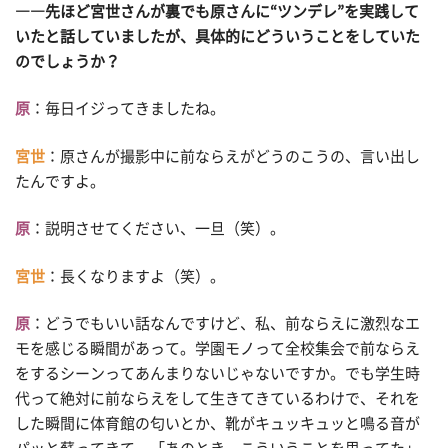
――先ほど宮世さんが裏でも原さんに“ツンデレ”を実践して
いたと話していましたが、具体的にどういうことをしていた
のでしょうか？
原
：毎日イジってきましたね。
宮世
：原さんが撮影中に前ならえがどうのこうの、言い出し
たんですよ。
原
：説明させてください、一旦（笑）。
宮世
：長くなりますよ（笑）。
原
：どうでもいい話なんですけど、私、前ならえに激烈なエ
モを感じる瞬間があって。学園モノって全校集会で前ならえ
をするシーンってあんまりないじゃないですか。でも学生時
代って絶対に前ならえをして生きてきているわけで、それを
した瞬間に体育館の匂いとか、靴がキュッキュッと鳴る音が