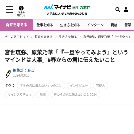
学生の
窓口とは
将来を考える
仕事を知る
生き方を知る
インターン
資格
留学
学生の窓口トップ
将来を考える
生き方を知る
宮世琉弥、原菜乃華「『一旦やってみ
宮世琉弥、原菜乃華「『一旦やってみよう』という
マインドは大事」#春からの君に伝えたいこと
編集部：あこ
2024/03/13
タグ：
学生の君に伝えたい３つのこと
インタビュー
芸能人
サイン入りチェキ
映画
春からの君に伝えたいこと2024