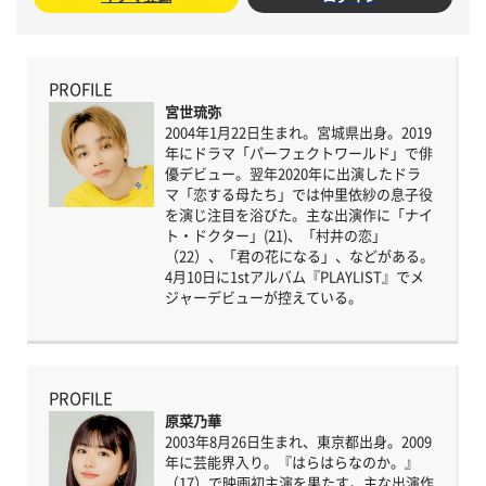
PROFILE
宮世琉弥
2004年1月22日生まれ。宮城県出身。2019
年にドラマ「パーフェクトワールド」で俳
優デビュー。翌年2020年に出演したドラ
マ「恋する母たち」では仲里依紗の息子役
を演じ注目を浴びた。主な出演作に「ナイ
ト・ドクター」(21)、「村井の恋」
（22）、「君の花になる」、などがある。
4月10日に1stアルバム『PLAYLIST』でメ
ジャーデビューが控えている。
PROFILE
原菜乃華
2003年8月26日生まれ、東京都出身。2009
年に芸能界入り。『はらはらなのか。』
（17）で映画初主演を果たす。主な出演作