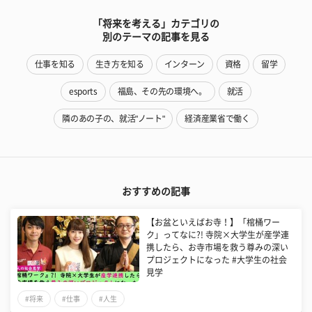
「将来を考える」カテゴリの
別のテーマの記事を見る
仕事を知る
生き方を知る
インターン
資格
留学
esports
福島、その先の環境へ。
就活
隣のあの子の、就活"ノート"
経済産業省で働く
おすすめの記事
【お盆といえばお寺！】「棺桶ワー
ク」ってなに?! 寺院×大学生が産学連
携したら、お寺市場を救う尊みの深い
プロジェクトになった #大学生の社会
見学
#将来
#仕事
#人生