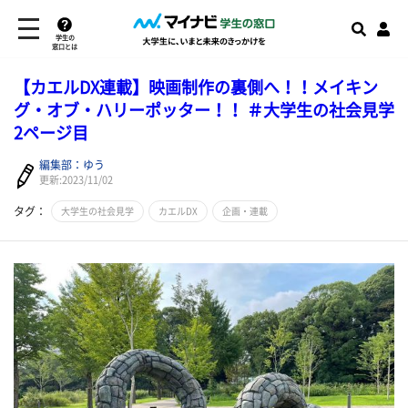
学生の
窓口とは
【カエルDX連載】映画制作の裏側へ！！メイキン
グ・オブ・ハリーポッター！！ ＃大学生の社会見学
2ページ目
編集部：ゆう
更新:2023/11/02
タグ：
大学生の社会見学
カエルDX
企画・連載