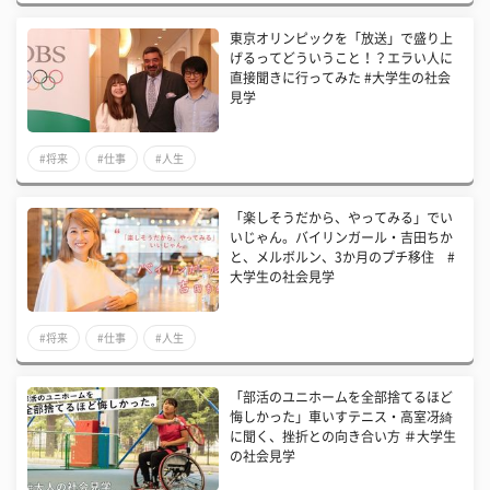
東京オリンピックを「放送」で盛り上
げるってどういうこと！？エラい人に
直接聞きに行ってみた #大学生の社会
見学
#将来
#仕事
#人生
「楽しそうだから、やってみる」でい
いじゃん。バイリンガール・吉田ちか
と、メルボルン、3か月のプチ移住 #
大学生の社会見学
#将来
#仕事
#人生
「部活のユニホームを全部捨てるほど
悔しかった」車いすテニス・高室冴綺
に聞く、挫折との向き合い方 ＃大学生
の社会見学