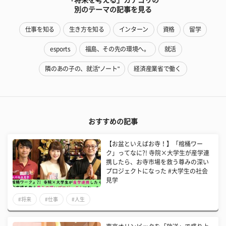
別のテーマの記事を見る
仕事を知る
生き方を知る
インターン
資格
留学
esports
福島、その先の環境へ。
就活
隣のあの子の、就活"ノート"
経済産業省で働く
おすすめの記事
【お盆といえばお寺！】「棺桶ワー
ク」ってなに?! 寺院×大学生が産学連
携したら、お寺市場を救う尊みの深い
プロジェクトになった #大学生の社会
見学
#将来
#仕事
#人生