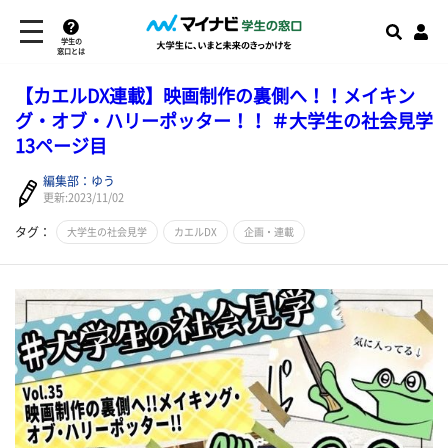
学生の
窓口とは
【カエルDX連載】映画制作の裏側へ！！メイキン
グ・オブ・ハリーポッター！！ ＃大学生の社会見学
13ページ目
編集部：ゆう
更新:2023/11/02
タグ：
大学生の社会見学
カエルDX
企画・連載