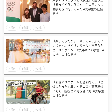
東京オリンピックを「放送」で盛り上
げるってどういうこと！？エラい人に
直接聞きに行ってみた #大学生の社会
見学
#将来
#仕事
#人生
「楽しそうだから、やってみる」でい
いじゃん。バイリンガール・吉田ちか
と、メルボルン、3か月のプチ移住 #
大学生の社会見学
#将来
#仕事
#人生
「部活のユニホームを全部捨てるほど
悔しかった」車いすテニス・高室冴綺
に聞く、挫折との向き合い方 ＃大学生
の社会見学
#将来
#仕事
#人生