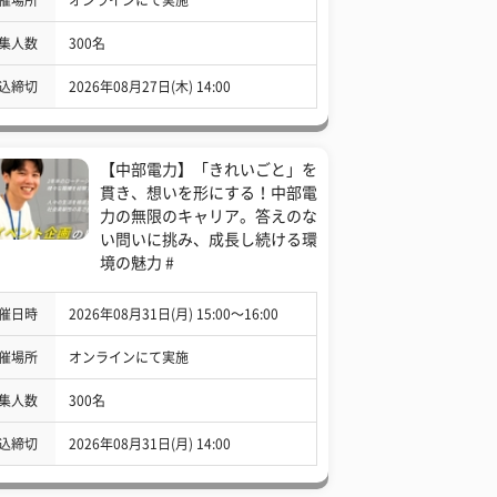
集人数
300名
込締切
2026年08月27日(木) 14:00
【中部電力】「きれいごと」を
貫き、想いを形にする！中部電
力の無限のキャリア。答えのな
い問いに挑み、成長し続ける環
境の魅力 #
催日時
2026年08月31日(月) 15:00〜16:00
催場所
オンラインにて実施
集人数
300名
込締切
2026年08月31日(月) 14:00