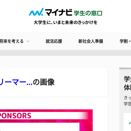
将来を考える
就活応援
新社会人準備
学割
学
ーマー...
の画像
体
き
学