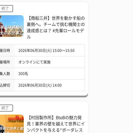
終了
【商船三井】世界を動かす船の
裏側へ。チームで挑む機関士の
達成感とは？ #先輩ロールモデ
ル
催日時
2026年06月30日(火) 15:00〜15:50
催場所
オンラインにて実施
集人数
300名
込締切
2026年06月30日(火) 14:00
終了
【村田製作所】BtoBの魅力発
見！業界の壁を越えて世界にイ
ンパクトを与える“ボーダレス