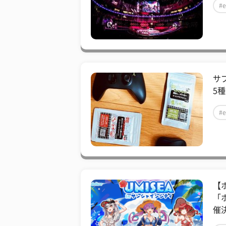
#e
サ
5種
#e
【
「ホ
催決