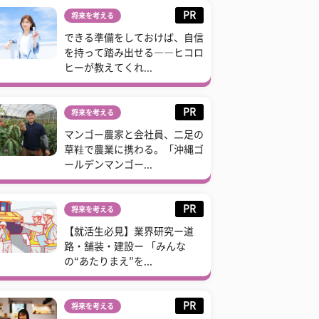
PR
将来を考える
できる準備をしておけば、自信
を持って踏み出せる――ヒコロ
ヒーが教えてくれ...
PR
将来を考える
マンゴー農家と会社員、二足の
草鞋で農業に携わる。「沖縄ゴ
ールデンマンゴー...
PR
将来を考える
【就活生必見】業界研究ー道
路・舗装・建設ー 「みんな
の“あたりまえ”を...
PR
将来を考える