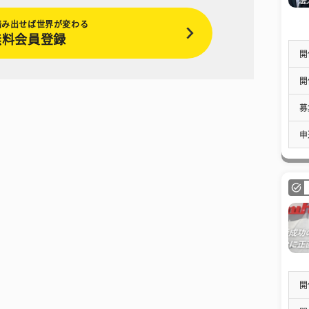
踏み出せば世界が変わる
無料会員登録
開
開
募
申
開