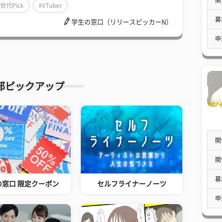
Z世代Pick
#VTuber
募
学生の窓口（リリースピッカーN）
申
部ピックアップ
開
開
募
の窓口 限定クーポン
セルフライナーノーツ
申