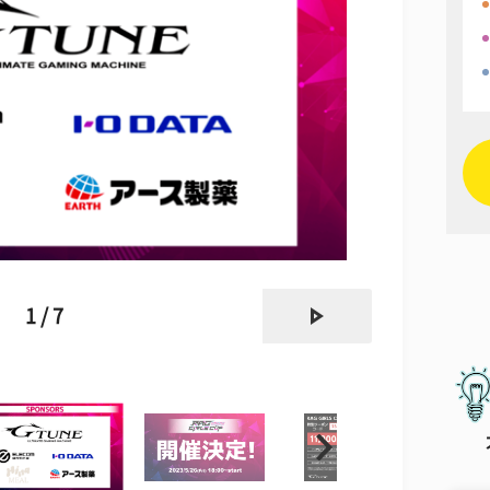
next
1 / 7