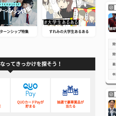
ターンシップ特集
すれみの大学生あるある
開
開
なってきっかけを探そう！
募
申
QUOカードPayが
抽選で豪華賞品が
催
貯まる
当たる