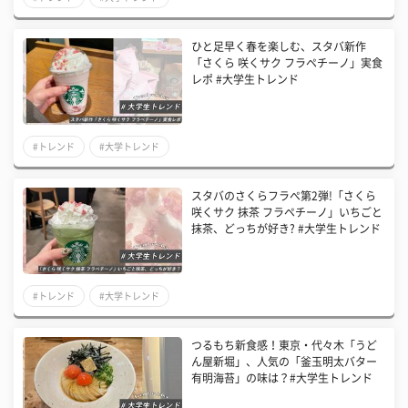
ひと足早く春を楽しむ、スタバ新作
「さくら 咲くサク フラペチーノ」実食
レポ #大学生トレンド
#トレンド
#大学トレンド
スタバのさくらフラぺ第2弾!「さくら
咲くサク 抹茶 フラペチーノ」いちごと
抹茶、どっちが好き? #大学生トレンド
#トレンド
#大学トレンド
つるもち新食感！東京・代々木「うど
ん屋新堀」、人気の「釜玉明太バター
有明海苔」の味は？#大学生トレンド