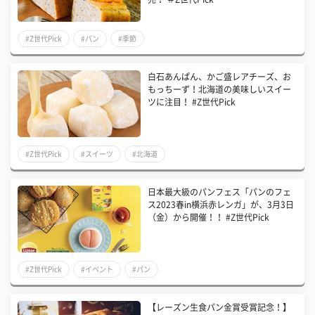
#Z世代Pick
#パン
#季節
白石あんぱん、かご盛レアチーズ、お
もっちーず！北海道の美味しいスイー
ツに注目！ #Z世代Pick
#Z世代Pick
#スイーツ
#北海道
日本最大級のパンフェス「パンのフェ
ス2023春in横浜赤レンガ」が、3月3日
（金）から開催！！ #Z世代Pick
#Z世代Pick
#イベント
#パン
【レーズン生食パン金賞受賞記念！】