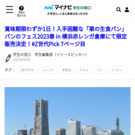
学生の
窓口とは
賞味期限わずか1日！入手困難な「栗の生食パン」
パンのフェス2023春 in 横浜赤レンガ倉庫にて限定
販売決定！#Z世代Pick 7ページ目
学生の窓口 学生編集部（リリースピッカー）
2023/03/04
タグ：
Z世代Pick
トレンド
新製品
グルメ
パン
イベント